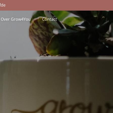
efde
Over Grow4You
Contact