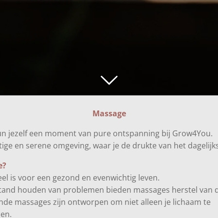
Massage
gun jezelf een moment van pure ontspanning bij Grow4You.
ige en serene omgeving, waar je de drukte van het dagelijks 
e?
el is voor een gezond en evenwichtig leven.
stand houden van problemen bieden massages herstel van 
de massages zijn ontworpen om niet alleen je lichaam te
sen.