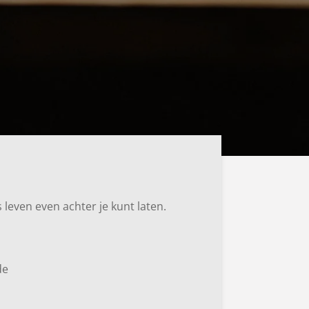
leven even achter je kunt laten.
de