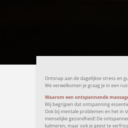
Ontsnap aan de dagelijkse stress en 
We verwelkomen je graag je in een rust
Waarom een ontspannende massag
Wij begrijpen dat ontspanning essentie
Ook bij mentale problemen en het in 
menselijke gezondheid! De ontspannen
kalmeren, maar ook je geest te verfris