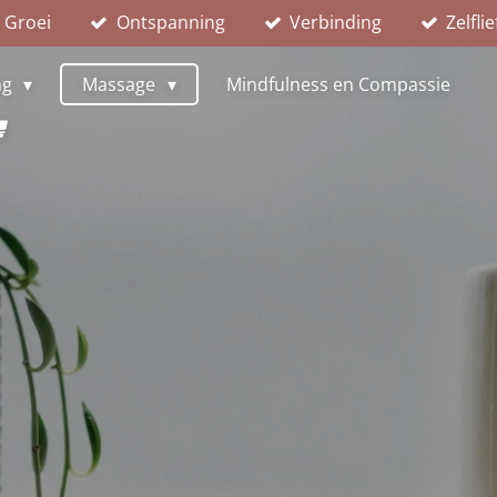
Groei
Ontspanning
Verbinding
Zelfli
ng
Massage
Mindfulness en Compassie