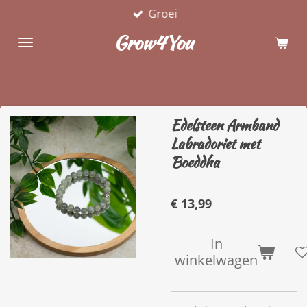
Groei
Ga
direct
Grow4You
naar
de
hoofdinhoud
Edelsteen Armband
Labradoriet met
Boeddha
€ 13,99
In
winkelwagen