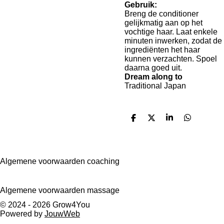
Gebruik:
Breng de conditioner
gelijkmatig aan op het
vochtige haar. Laat enkele
minuten inwerken, zodat de
ingrediënten het haar
kunnen verzachten. Spoel
daarna goed uit.
Dream along to
Traditional Japan
D
D
S
D
e
e
h
e
l
e
a
l
e
l
r
e
n
e
n
Algemene voorwaarden coaching
Algemene voorwaarden massage
© 2024 - 2026 Grow4You
Powered by
JouwWeb