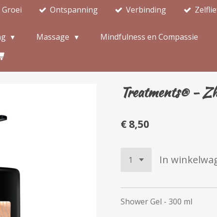
Groei
Ontspanning
Verbinding
Zelfli
ng
Massage
Mindfulness en Compassie
Treatments® - Zh
€ 8,50
In winkelwa
Shower Gel - 300 ml