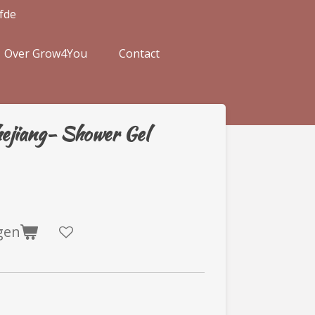
efde
Over Grow4You
Contact
ejiang- Shower Gel
gen