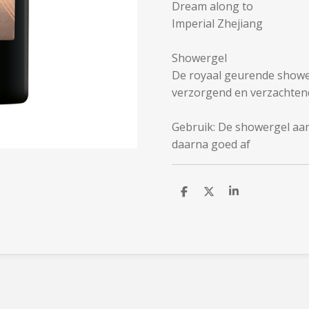
Dream along to
Imperial Zhejiang
Showergel
De royaal geurende shower
verzorgend en verzachtend
Gebruik: De showergel aa
daarna goed af
D
D
S
e
e
h
l
e
a
e
l
r
n
e