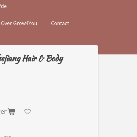
efde
Over Grow4You
Contact
ejiang Hair & Body
gen