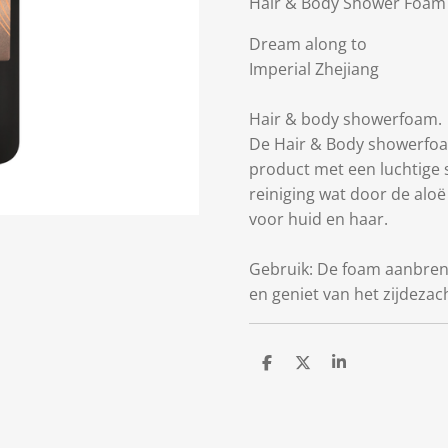
Hair & Body Shower Foam 
Dream along to
Imperial Zhejiang
Hair & body showerfoam.
De Hair & Body showerfoam
product met een luchtige 
reiniging wat door de alo
voor huid en haar.
Gebruik: De foam aanbren
en geniet van het zijdezac
D
D
S
e
e
h
l
e
a
e
l
r
n
e