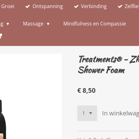
Groei
Ontspanning
Verbinding
Zelfli
ng
Massage
Mindfulness en Compassie
Treatments® - Zh
Shower Foam
€ 8,50
In winkelwa