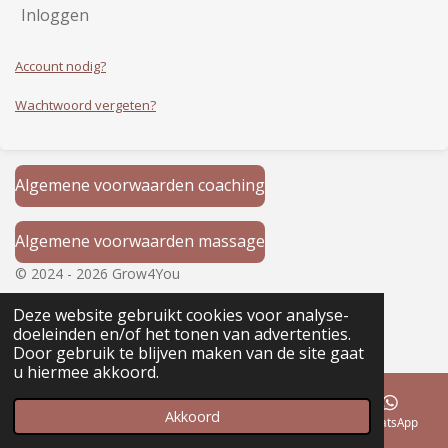
Inloggen
Account nodig?
Wachtwoord vergeten?
Algemene voorwaarden coaching
Algemene voorwaarden massage
© 2024 - 2026 Grow4You
Powered by
JouwWeb
Deze website gebruikt cookies voor analyse-
doeleinden en/of het tonen van advertenties.
Door gebruik te blijven maken van de site gaat
u hiermee akkoord.
Akkoord
E-mailadres
Telefoonnummer
Kaart
WhatsApp